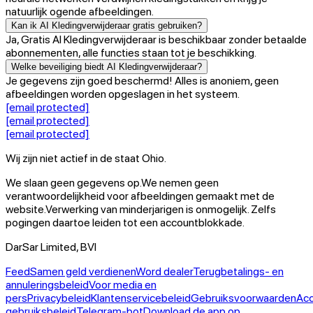
natuurlijk ogende afbeeldingen.
Kan ik AI Kledingverwijderaar gratis gebruiken?
Ja, Gratis AI Kledingverwijderaar is beschikbaar zonder betaalde
abonnementen, alle functies staan tot je beschikking.
Welke beveiliging biedt AI Kledingverwijderaar?
Je gegevens zijn goed beschermd! Alles is anoniem, geen
afbeeldingen worden opgeslagen in het systeem.
[email protected]
[email protected]
[email protected]
Wij zijn niet actief in de staat Ohio.
We slaan geen gegevens op.
We nemen geen
verantwoordelijkheid voor afbeeldingen gemaakt met de
website.
Verwerking van minderjarigen is onmogelijk. Zelfs
pogingen daartoe leiden tot een accountblokkade.
DarSar Limited, BVI
Feed
Samen geld verdienen
Word dealer
Terugbetalings- en
annuleringsbeleid
Voor media en
pers
Privacybeleid
Klantenservicebeleid
Gebruiksvoorwaarden
Acc
gebruiksbeleid
Telegram-bot
Download de app op