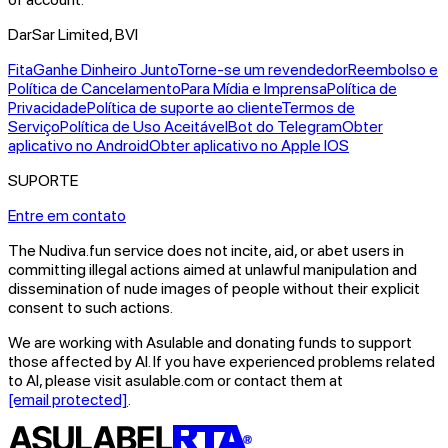
DarSar Limited, BVI
Fita
Ganhe Dinheiro Junto
Torne-se um revendedor
Reembolso e
Política de Cancelamento
Para Mídia e Imprensa
Política de
Privacidade
Política de suporte ao cliente
Termos de
Serviço
Política de Uso Aceitável
Bot do Telegram
Obter
aplicativo no Android
Obter aplicativo no Apple IOS
SUPORTE
Entre em contato
The Nudiva.fun service does not incite, aid, or abet users in
committing illegal actions aimed at unlawful manipulation and
dissemination of nude images of people without their explicit
consent to such actions.
We are working with Asulable and donating funds to support
those affected by AI. If you have experienced problems related
to AI, please visit asulable.com or contact them at
[email protected]
.