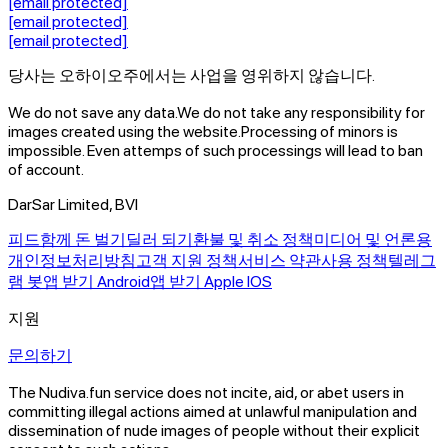
[email protected]
[email protected]
[email protected]
당사는 오하이오주에서는 사업을 영위하지 않습니다.
We do not save any data.
We do not take any responsibility for
images created using the website.
Processing of minors is
impossible. Even attemps of such processings will lead to ban
of account.
DarSar Limited, BVI
피드
함께 돈 벌기
딜러 되기
환불 및 취소 정책
미디어 및 언론용
개인정보처리방침
고객 지원 정책
서비스 약관
사용 정책
텔레그
램 봇
앱 받기 Android
앱 받기 Apple IOS
지원
문의하기
The Nudiva.fun service does not incite, aid, or abet users in
committing illegal actions aimed at unlawful manipulation and
dissemination of nude images of people without their explicit