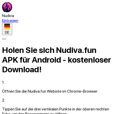
Nudiva
Eintragen
DE
Holen Sie sich Nudiva.fun
APK für Android - kostenloser
Download!
1.
Öffnen Sie die
Nudiva.fun
Website im Chrome-Browser.
2.
Tippen Sie auf die
drei vertikalen Punkte
in der oberen rechten
Ecke, um das Browsermenü zu öffnen.