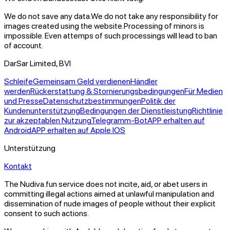
We do not save any data.
We do not take any responsibility for
images created using the website.
Processing of minors is
impossible. Even attemps of such processings will lead to ban
of account.
DarSar Limited, BVI
Schleife
Gemeinsam Geld verdienen
Händler
werden
Rückerstattung & Stornierungsbedingungen
Für Medien
und Presse
Datenschutzbestimmungen
Politik der
Kundenunterstützung
Bedingungen der Dienstleistung
Richtlinie
zur akzeptablen Nutzung
Telegramm-Bot
APP erhalten auf
Android
APP erhalten auf Apple IOS
Unterstützung
Kontakt
The Nudiva.fun service does not incite, aid, or abet users in
committing illegal actions aimed at unlawful manipulation and
dissemination of nude images of people without their explicit
consent to such actions.