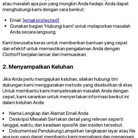
atau masalah apa pun yang mungkin Anda hadapi. Anda dapat
menghubungi kami dengan cara berikut:
Email:
[email protected]
Gunakan bagian 'Hubungi kami' untuk melaporkan masalah
Anda secara langsung.
Kami berusaha keras untuk memberikan bantuan yang cepat
dan efektif untuk memastikan pengalaman Anda dengan
Clothoff berjalan lancar dan memuaskan.
2. Menyampaikan Keluhan
Jika Anda perlu mengajukan keluhan, silakan hubungi tim
dukungan kami menggunakan metode yang disebutkan di atas.
Untuk membantu kami menyelesaikan masalah Anda dengan
cepat, kami sarankan untuk menyertakan informasi berikut ini
dalam keluhan Anda:
Nama Lengkap dan Alamat Email Anda
Deskripsi Masalah:
Sertakan detail yang relevan seperti
tanggal, waktu, dan keadaan spesifik dari insiden tersebut.
Dokumentasi Pendukung:
Lampirkan tangkapan layar atau file
apa pun yang dapat membantu kami memahami dan menangani