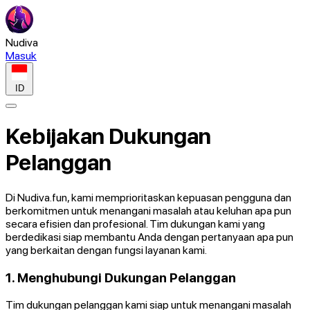
Nudiva
Masuk
ID
Kebijakan Dukungan
Pelanggan
Di Nudiva.fun, kami memprioritaskan kepuasan pengguna dan
berkomitmen untuk menangani masalah atau keluhan apa pun
secara efisien dan profesional. Tim dukungan kami yang
berdedikasi siap membantu Anda dengan pertanyaan apa pun
yang berkaitan dengan fungsi layanan kami.
1. Menghubungi Dukungan Pelanggan
Tim dukungan pelanggan kami siap untuk menangani masalah