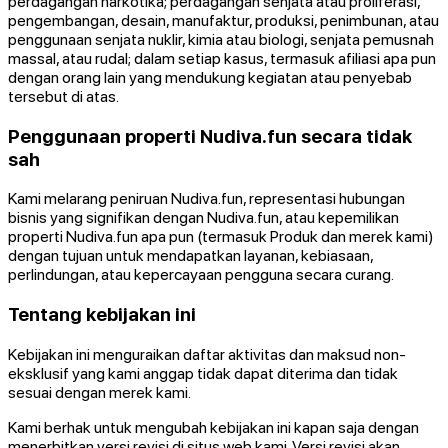
perdagangan narkotika; perdagangan senjata atau proliferasi,
pengembangan, desain, manufaktur, produksi, penimbunan, atau
penggunaan senjata nuklir, kimia atau biologi, senjata pemusnah
massal, atau rudal; dalam setiap kasus, termasuk afiliasi apa pun
dengan orang lain yang mendukung kegiatan atau penyebab
tersebut di atas.
Penggunaan properti Nudiva.fun secara tidak
sah
Kami melarang peniruan Nudiva.fun, representasi hubungan
bisnis yang signifikan dengan Nudiva.fun, atau kepemilikan
properti Nudiva.fun apa pun (termasuk Produk dan merek kami)
dengan tujuan untuk mendapatkan layanan, kebiasaan,
perlindungan, atau kepercayaan pengguna secara curang.
Tentang kebijakan ini
Kebijakan ini menguraikan daftar aktivitas dan maksud non-
eksklusif yang kami anggap tidak dapat diterima dan tidak
sesuai dengan merek kami.
Kami berhak untuk mengubah kebijakan ini kapan saja dengan
menerbitkan versi revisi di situs web kami. Versi revisi akan