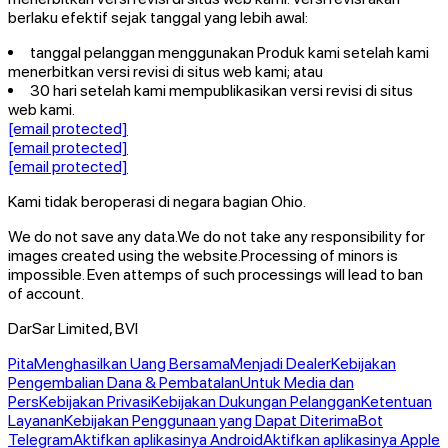
berlaku efektif sejak tanggal yang lebih awal:
tanggal pelanggan menggunakan Produk kami setelah kami
menerbitkan versi revisi di situs web kami; atau
30 hari setelah kami mempublikasikan versi revisi di situs
web kami.
[email protected]
[email protected]
[email protected]
Kami tidak beroperasi di negara bagian Ohio.
We do not save any data.
We do not take any responsibility for
images created using the website.
Processing of minors is
impossible. Even attemps of such processings will lead to ban
of account.
DarSar Limited, BVI
Pita
Menghasilkan Uang Bersama
Menjadi Dealer
Kebijakan
Pengembalian Dana & Pembatalan
Untuk Media dan
Pers
Kebijakan Privasi
Kebijakan Dukungan Pelanggan
Ketentuan
Layanan
Kebijakan Penggunaan yang Dapat Diterima
Bot
Telegram
Aktifkan aplikasinya Android
Aktifkan aplikasinya Apple