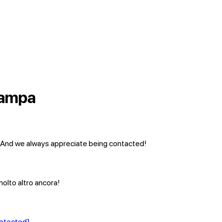
stampa
a! And we always appreciate being contacted!
molto altro ancora!
rotected]