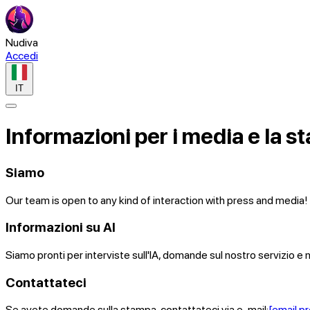
Nudiva
Accedi
IT
Informazioni per i media e la 
Siamo
Our team is open to any kind of interaction with press and medi
Informazioni su AI
Siamo pronti per interviste sull'IA, domande sul nostro servizio e 
Contattateci
Se avete domande sulla stampa, contattateci via e-mail:
[email p