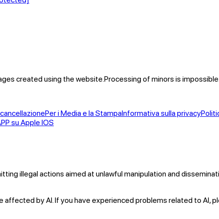
mages created using the website.
Processing of minors is impossible
e cancellazione
Per i Media e la Stampa
Informativa sulla privacy
Politi
APP su Apple IOS
itting illegal actions aimed at unlawful manipulation and dissemina
 affected by AI. If you have experienced problems related to AI, p