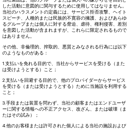
した活動に意図的に関与するために使用してはなりません。
当社のハラスメントの定義には、サービス拒否攻撃、ヘイト
スピーチ、人種的または民族的不寛容の擁護、およびあらゆ
るグループまたは個人に対する脅迫、虐待、権利侵害、差別
を意図した活動が含まれますが、これらに限定されるもので
はありません。
その他、非倫理的、搾取的、悪質とみなされる行為には以下
のようなものがある：
1.支払いを免れる目的で、当社からサービスを受ける（また
は受けようとする）こと；
2.支払いを回避する目的で、他のプロバイダーからサービス
を受ける（または受けようとする）ために当施設を利用する
こと；
3.手段または装置を問わず、当社の顧客またはエンドユーザ
ーに関する情報への不正アクセス、改ざん、または破壊（ま
たはその試み）；
4.他のお客様または許可された個人による当社の施設および