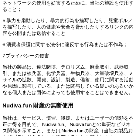
ネットワークの使用を妨害するために、当社の施設を使用す
ること；
5.暴力を扇動したり、暴力的行為を描写したり、児童ポルノ
を描写したり、人の健康や安全を脅かしたりするリンクの内
容を公開または送信すること；
6.消費者保護に関する法令に違反する行為または不作為；
7.プライバシーの侵害
当社の製品は、違法賭博、テロリズム、麻薬取引、武器取
引、または核兵器、化学兵器、生物兵器、大量破壊兵器、ミ
サイルの拡散、開発、設計、製造、備蓄、使用に関する活動
や原因に関与している、または関与している疑いのあるいか
なる個人または団体によっても使用することはできません。
Nudiva.fun 財産の無断使用
当社は、サービス、慣習、後援、またはユーザーの信頼を不
正に得る目的で、 Nudiva.fun、 Nudiva.funとの重要なビジネ
ス関係を示すこと、または Nudiva.fun の財産（当社の製品お