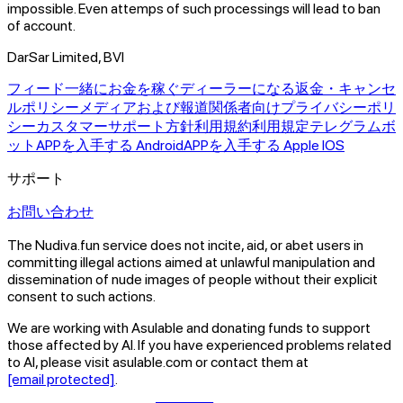
impossible. Even attemps of such processings will lead to ban
of account.
DarSar Limited, BVI
フィード
一緒にお金を稼ぐ
ディーラーになる
返金・キャンセ
ルポリシー
メディアおよび報道関係者向け
プライバシーポリ
シー
カスタマーサポート方針
利用規約
利用規定
テレグラムボ
ット
APPを入手する Android
APPを入手する Apple IOS
サポート
お問い合わせ
The Nudiva.fun service does not incite, aid, or abet users in
committing illegal actions aimed at unlawful manipulation and
dissemination of nude images of people without their explicit
consent to such actions.
We are working with Asulable and donating funds to support
those affected by AI. If you have experienced problems related
to AI, please visit asulable.com or contact them at
[email protected]
.