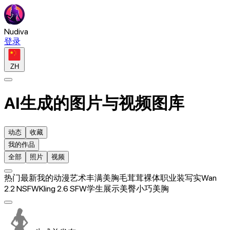
Nudiva
登录
ZH
AI生成的图片与视频图库
动态
收藏
我的作品
全部
照片
视频
热门
最新
我的
动漫
艺术
丰满美胸
毛茸茸
裸体
职业装
写实
Wan
2.2 NSFW
Kling 2.6 SFW
学生
展示美臀
小巧美胸