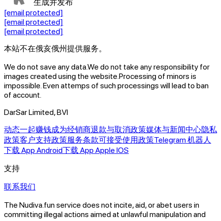
生成并发布
[email protected]
[email protected]
[email protected]
本站不在俄亥俄州提供服务。
We do not save any data.
We do not take any responsibility for
images created using the website.
Processing of minors is
impossible. Even attemps of such processings will lead to ban
of account.
DarSar Limited, BVI
动态
一起赚钱
成为经销商
退款与取消政策
媒体与新闻中心
隐私
政策
客户支持政策
服务条款
可接受使用政策
Telegram 机器人
下载 App Android
下载 App Apple IOS
支持
联系我们
The Nudiva.fun service does not incite, aid, or abet users in
committing illegal actions aimed at unlawful manipulation and