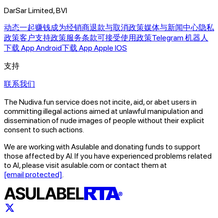
DarSar Limited, BVI
动态
一起赚钱
成为经销商
退款与取消政策
媒体与新闻中心
隐私
政策
客户支持政策
服务条款
可接受使用政策
Telegram 机器人
下载 App Android
下载 App Apple IOS
支持
联系我们
The Nudiva.fun service does not incite, aid, or abet users in
committing illegal actions aimed at unlawful manipulation and
dissemination of nude images of people without their explicit
consent to such actions.
We are working with Asulable and donating funds to support
those affected by AI. If you have experienced problems related
to AI, please visit asulable.com or contact them at
[email protected]
.